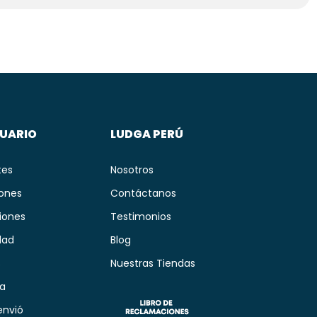
SUARIO
LUDGA PERÚ
tes
Nosotros
iones
Contáctanos
iones
Testimonios
dad
Blog
s
Nuestras Tiendas
ía
envió