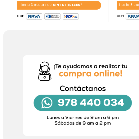
Hasta 3 cuotas de
SIN INTERESES*
Hasta 3 cu
con:
con: