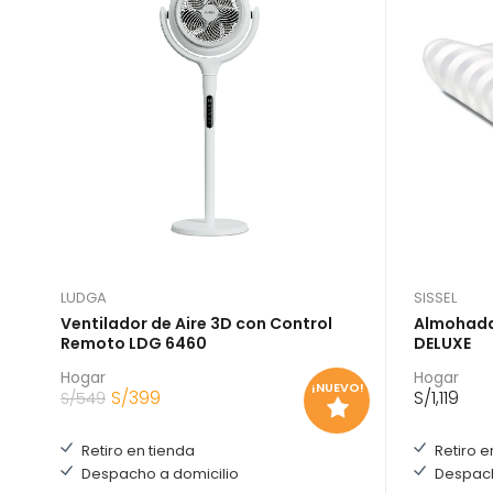
LUDGA
SISSEL
Ventilador de Aire 3D con Control
Almohada
Remoto LDG 6460
DELUXE
Hogar
Hogar
¡NUEVO!
S/
399
S/
1,119
S/
549
Retiro en tienda
Retiro e
Despacho a domicilio
Despach