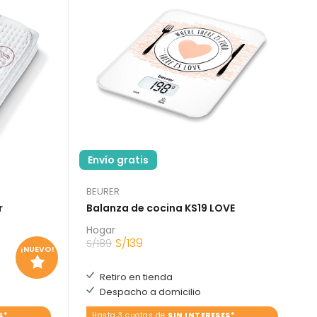
Envío gratis
BEURER
r
Balanza de cocina KS19 LOVE
Hogar
S/
139
S/
189
¡NUEVO!
Retiro en tienda
Despacho a domicilio
S*
Hasta 3 cuotas de
SIN INTERESES*