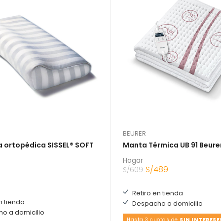
BEURER
 ortopédica SISSEL® SOFT
Manta Térmica UB 91 Beure
Hogar
S/
489
S/
609
Retiro en tienda
n tienda
Despacho a domicilio
o a domicilio
Hasta 3 cuotas de
SIN INTERESE