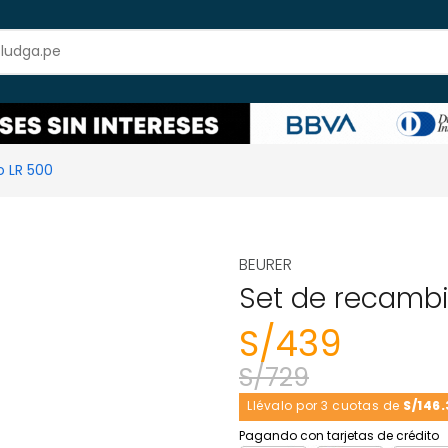
 LR 500
BEURER
Set de recambi
S/
439
S/
729
Llévalo por 3 cuotas de
S/146.
Pagando con tarjetas de crédito