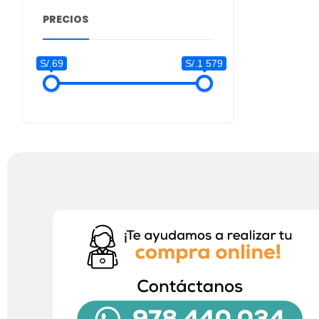
PRECIOS
S/.69
S/.1 579