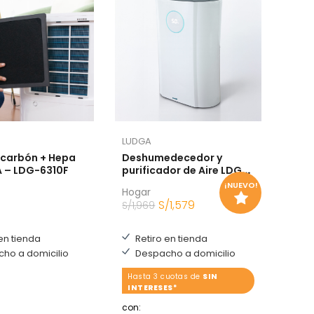
LUDGA
rbón + Hepa
Deshumedecedor y
GA – LDG-6310F
purificador de Aire LDG-
6310 LUDGA
¡NUEVO!
Hogar
S/
1,579
S/
1,969
en tienda
Retiro en tienda
ho a domicilio
Despacho a domicilio
Hasta 3 cuotas de
SIN
INTERESES*
con: