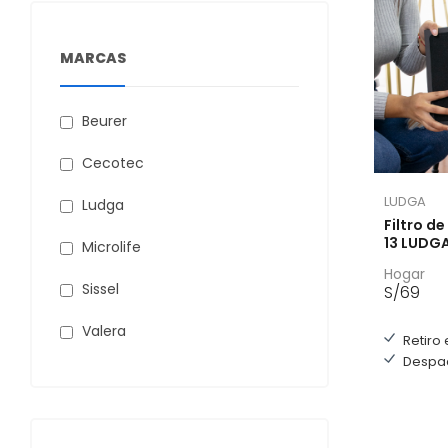
MARCAS
Beurer
Cecotec
LUDGA
Ludga
Filtro de ca
13 LUD
Microlife
Hogar
Sissel
S/
69
Valera
Retiro 
Despac