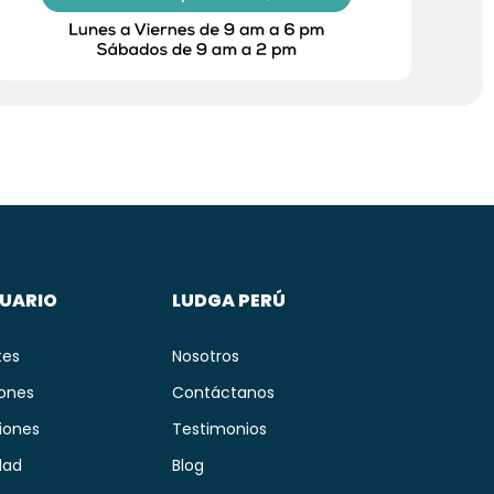
SUARIO
LUDGA PERÚ
tes
Nosotros
iones
Contáctanos
iones
Testimonios
dad
Blog