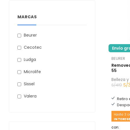
MARCAS
Beurer
Cecotec
Envío gr
BEURER
Ludga
Removed
55
Microlife
Belleza y
Sissel
S/
S/
419
Valera
Retiro 
Despac
Hasta 3 
INTERESE
con: