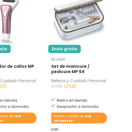
atis
Envío gratis
BEURER
or de callos MP
Set de manicure /
pedicure MP 64
 Cuidado Personal
Belleza y Cuidado Personal
309
S/
519
S/
739
en tienda
Retiro en tienda
ho a domicilio
Despacho a domicilio
cuotas de
SIN
Hasta 3 cuotas de
SIN
S*
INTERESES*
con: