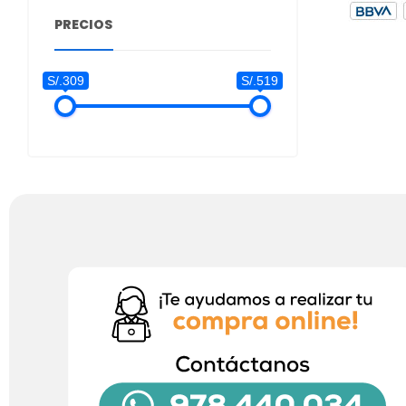
PRECIOS
S/.309
S/.519