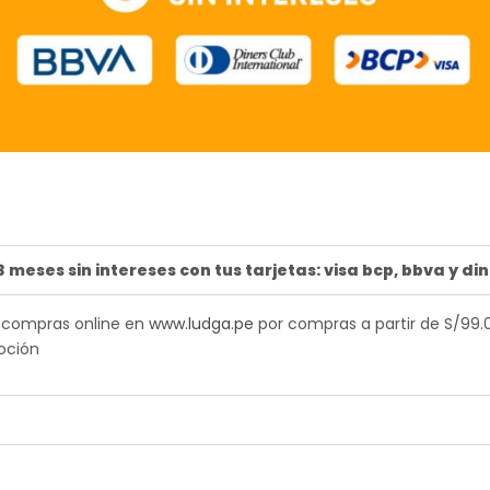
 meses sin intereses con tus tarjetas: visa bcp, bbva y di
 compras online en
www.ludga.pe
por compras a partir de S/99.0
oción