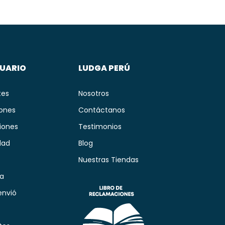
SUARIO
LUDGA PERÚ
tes
Nosotros
iones
Contáctanos
iones
Testimonios
dad
Blog
s
Nuestras Tiendas
ía
envió