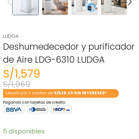
PREVIOUS
NEXT
LUDGA
Deshumedecedor y purificador
de Aire LDG-6310 LUDGA
S/
1,579
S/
1,969
Llévalo por 3 cuotas de
S/526.33 SIN INTERESES*
Pagando con tarjetas de crédito
5 disponibles