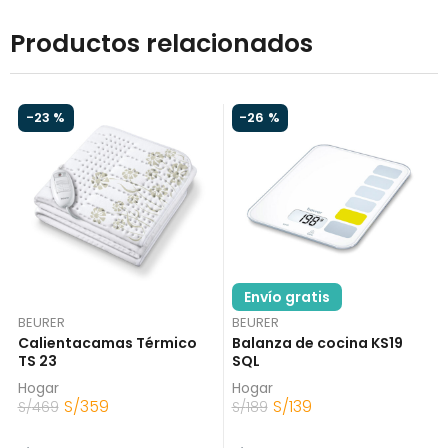
Productos relacionados
-
23 %
-
26 %
Envío gratis
BEURER
BEURER
Calientacamas Térmico
Balanza de cocina KS19
TS 23
SQL
Hogar
Hogar
S/
359
S/
139
S/
469
S/
189