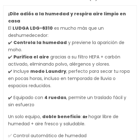
¡Dile adiós a la humedad y respira aire limpio en
casa
El
LUDGA LDG-6310
es mucho más que un
deshumedecedor:
✔️
Controla la humedad
y previene la aparición de
moho.
✔️
Purifica el aire
gracias a su filtro HEPA + carbón
activado, eliminando polvo, alérgenos y olores.
✔️ Incluye
modo Laundry
, perfecto para secar tu ropa
en pocas horas, incluso en temporada de lluvia o
espacios reducidos.
✔️ Equipado con
4 ruedas
, permite un traslado fácil y
sin esfuerzo
Un solo equipo,
doble beneficio
: 🏡 hogar libre de
humedad + aire fresco y saludable.
✅ Control automático de humedad