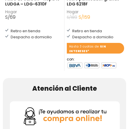
LUDGA – LDG-6310F
LDG 6218F
Hogar
Hogar
S/
69
S/
159
S/
189
Retiro en tienda
Retiro en tienda
Despacho a domicilio
Despacho a domicilio
Hasta 3 cuotas de
SIN
INTERESES*
con:
Atención al Cliente