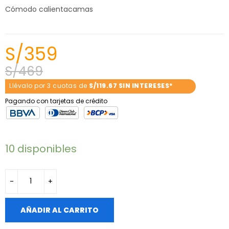
Cómodo calientacamas
S/
359
S/
469
Llévalo por 3 cuotas de
S/119.67 SIN INTERESES*
Pagando con tarjetas de crédito
10 disponibles
AÑADIR AL CARRITO