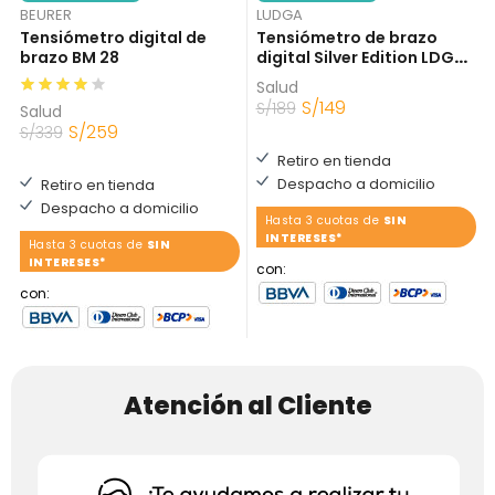
BEURER
LUDGA
Tensiómetro digital de
Tensiómetro de brazo
brazo BM 28
digital Silver Edition LDG
5484
Salud
S/
149
S/
189
Salud
S/
259
S/
339
Retiro en tienda
Despacho a domicilio
Retiro en tienda
Despacho a domicilio
Hasta 3 cuotas de
SIN
INTERESES*
Hasta 3 cuotas de
SIN
INTERESES*
con:
con:
Atención al Cliente