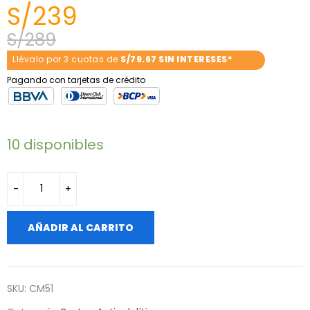
S/
239
S/
289
Llévalo por 3 cuotas de
S/79.67 SIN INTERESES*
Pagando con tarjetas de crédito
10 disponibles
AÑADIR AL CARRITO
SKU:
CM51