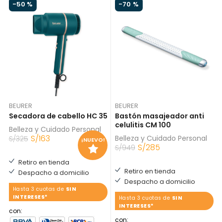
-
50 %
-
70 %
BEURER
BEURER
Secadora de cabello HC 35
Bastón masajeador anti
celulitis CM 100
Belleza y Cuidado Personal
S/
163
Belleza y Cuidado Personal
S/
325
¡NUEVO!
S/
285
S/
949
Retiro en tienda
Retiro en tienda
Despacho a domicilio
Despacho a domicilio
Hasta 3 cuotas de
SIN
INTERESES*
Hasta 3 cuotas de
SIN
INTERESES*
con:
con: