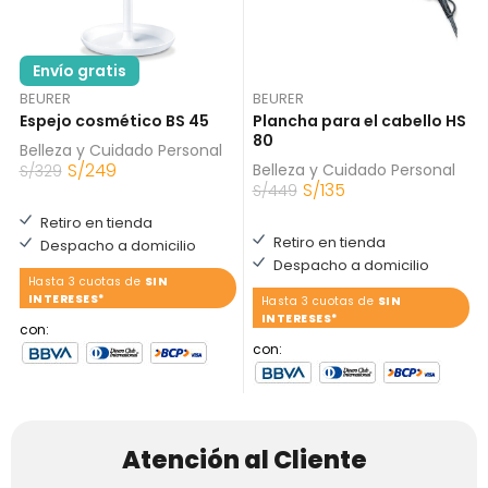
Envío gratis
BEURER
BEURER
Espejo cosmético BS 45
Plancha para el cabello HS
80
Belleza y Cuidado Personal
S/
249
Belleza y Cuidado Personal
S/
329
S/
135
S/
449
Retiro en tienda
Retiro en tienda
Despacho a domicilio
Despacho a domicilio
Hasta 3 cuotas de
SIN
INTERESES*
Hasta 3 cuotas de
SIN
INTERESES*
con:
con:
Atención al Cliente