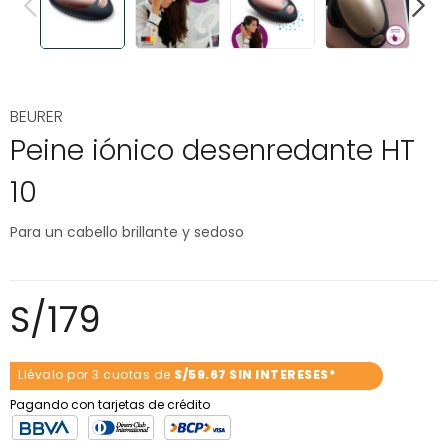
PREVIOUS
NEXT
BEURER
Peine iónico desenredante HT
10
Para un cabello brillante y sedoso
S/
179
Llévalo por 3 cuotas de
S/59.67 SIN INTERESES*
Pagando con tarjetas de crédito