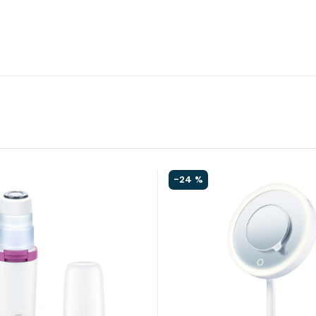
-
24 %