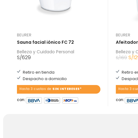
BEURER
BEURER
Sauna facial iónico FC 72
Afeitadora
Belleza y Cuidado Personal
Belleza y 
S/
629
S/
1
S/
169
Retiro en tienda
Retiro e
Despacho a domicilio
Despach
Hasta 3 cuotas de
SIN INTERESES*
Hasta 3 cu
con:
con: