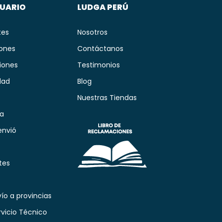
SUARIO
LUDGA PERÚ
tes
Nosotros
iones
Contáctanos
iones
Testimonios
dad
Blog
s
Nuestras Tiendas
ía
envió
tes
ío a provincias
rvicio Técnico