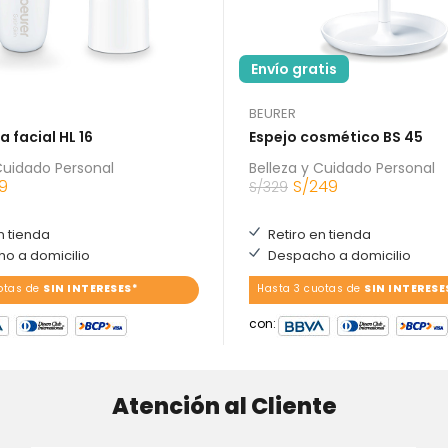
Envío gratis
BEURER
 facial HL 16
Espejo cosmético BS 45
Cuidado Personal
Belleza y Cuidado Personal
29
S/
249
S/
329
n tienda
Retiro en tienda
o a domicilio
Despacho a domicilio
otas de
SIN INTERESES*
Hasta 3 cuotas de
SIN INTERESE
con:
Atención al Cliente