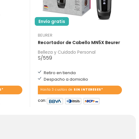
Envío gratis
BEURER
Recortador de Cabello MN5X Beurer
Belleza y Cuidado Personal
S/
559
Retiro en tienda
Despacho a domicilio
S*
Hasta 3 cuotas de
SIN INTERESES*
con: