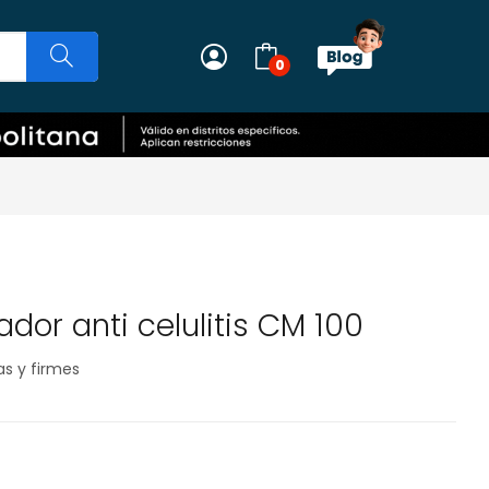
0
or anti celulitis CM 100
as y firmes