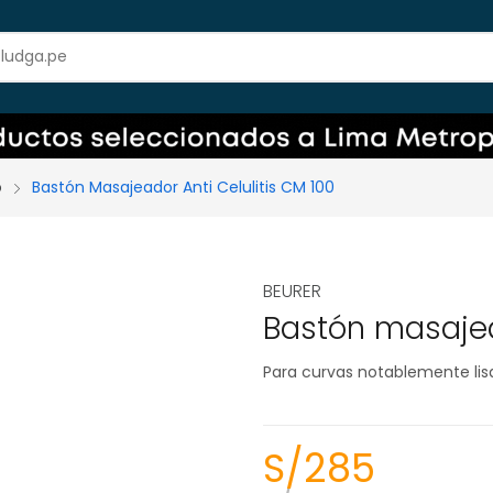
o
Bastón Masajeador Anti Celulitis CM 100
BEURER
Bastón masajead
Para curvas notablemente lis
S/
285