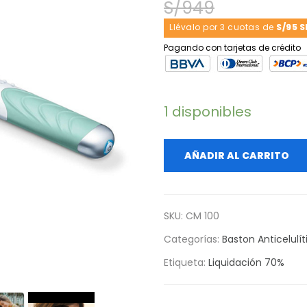
S/
949
Llévalo por 3 cuotas de
S/95 S
Pagando con tarjetas de crédito
1 disponibles
AÑADIR AL CARRITO
SKU:
CM 100
Categorías:
Baston Anticelulít
Etiqueta:
Liquidación 70%