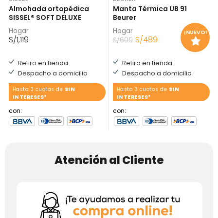
Almohada ortopédica
Manta Térmica UB 91
SISSEL® SOFT DELUXE
Beurer
Hogar
Hogar
¡NUEVO!
S/
1,119
S/
489
S/
609
Retiro en tienda
Retiro en tienda
Despacho a domicilio
Despacho a domicilio
Hasta 3 cuotas de
SIN
Hasta 3 cuotas de
SIN
INTERESES*
INTERESES*
con:
con:
Atención al Cliente